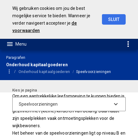
Wij gebruiken cookies om jou de best
mogelijke service te bieden. Wanneer je
SLUIT
verder navigeert accepteer je
de
Concept
Jaarstukken
2023
voorwaarden
Paragrafen
Onderhoud kapitaalgoederen
Onderhoud kapitaalgoederen
Speelvoorzieningen
Om een aantrekkelijke leefomgeving te kunnen bieden is
de aanwezigheid van speelplekken met name voor
gezinnen met (kleine) kinderen van belang. Daarnaast
zijn speelplekken vaak ontmoetingsplekken voor de
wijkbewoners.
Het beheer van de speelvoorzieningen ligt op niveau B en