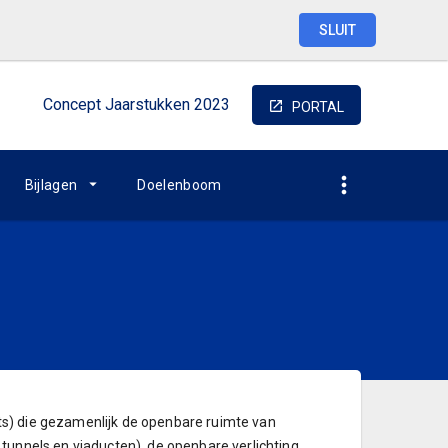
SLUIT
Concept
Jaarstukken
2023
PORTAL
Bijlagen
Doelenboom
s) die gezamenlijk de openbare ruimte van
tunnels en viaducten), de openbare verlichting,