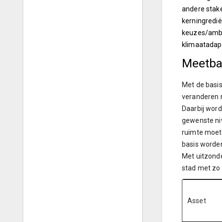
andere stak
kerningredië
keuzes/ambi
klimaatadapt
Meetbar
Met de basis
veranderen n
Daarbij word
gewenste niv
ruimte moet 
basis worde
Met uitzonde
stad met zo 
Asset