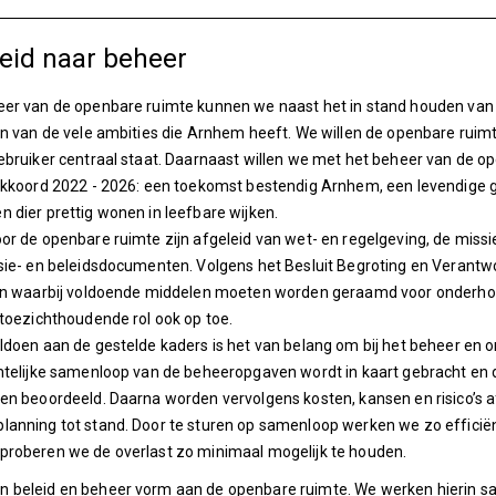
eid naar beheer
er van de openbare ruimte kunnen we naast het in stand houden van 
en van de vele ambities die Arnhem heeft. We willen de openbare ru
ebruiker centraal staat. Daarnaast willen we met het beheer van de o
akkoord 2022 - 2026: een toekomst bestendig Arnhem, een levendige g
 dier prettig wonen in leefbare wijken.
or de openbare ruimte zijn afgeleid van wet- en regelgeving, de mis
sie- en beleidsdocumenten. Volgens het Besluit Begroting en Verantw
ijn waarbij voldoende middelen moeten worden geraamd voor onderhoud
 toezichthoudende rol ook op toe.
ldoen aan de gestelde kaders is het van belang om bij het beheer en 
imtelijke samenloop van de beheeropgaven wordt in kaart gebracht en
en beoordeeld. Daarna worden vervolgens kosten, kansen en risico’s
lanning tot stand. Door te sturen op samenloop werken we zo effici
proberen we de overlast zo minimaal mogelijk te houden.
 beleid en beheer vorm aan de openbare ruimte. We werken hierin s