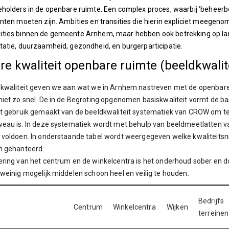
eholders in de openbare ruimte. Een complex proces, waarbij ‘behee
nten moeten zijn. Ambities en transities die hierin expliciet meegenom
ties binnen de gemeente Arnhem, maar hebben ook betrekking op land
atie, duurzaamheid, gezondheid, en burgerparticipatie.
e kwaliteit openbare ruimte (beeldkwalite
kwaliteit geven we aan wat we in Arnhem nastreven met de openbare 
iet zo snel. De in de Begroting opgenomen basiskwaliteit vormt de ba
t gebruik gemaakt van de beeldkwaliteit systematiek van CROW om te
eau is. In deze systematiek wordt met behulp van beeldmeetlatten v
voldoen. In onderstaande tabel wordt weergegeven welke kwaliteitsn
n gehanteerd.
ring van het centrum en de winkelcentra is het onderhoud sober en 
weinig mogelijk middelen schoon heel en veilig te houden.
Bedrijfs
Centrum
Winkelcentra
Wijken
terreinen