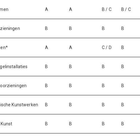
omen
A
A
B / C
B / C
rzieningen
B
B
B
B
gen*
A
A
C / D
B
elinstallaties
B
B
B
B
voorzieningen
B
B
B
B
nische Kunstwerken
B
B
B
B
 Kunst
B
B
B
B