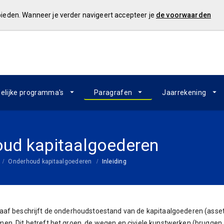
 bieden. Wanneer je verder navigeert accepteer je
de voorwaarden
elijke programma's
Paragrafen
Jaarrekening
ud kapitaalgoederen
Onderhoud kapitaalgoederen
Inleiding
aaf beschrijft de onderhoudstoestand van de kapitaalgoederen (asset
n. Dit betreft het groen, de wegen en civiele kunstwerken (bruggen, 