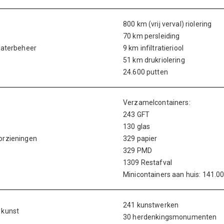
800 km (vrij verval) riolering
70 km persleiding
Waterbeheer
9 km infiltratieriool
51 km drukriolering
24.600 putten
Verzamelcontainers:
243 GFT
130 glas
orzieningen
329 papier
329 PMD
1309 Restafval
Minicontainers aan huis: 141.00
241 kunstwerken
 kunst
30 herdenkingsmonumenten