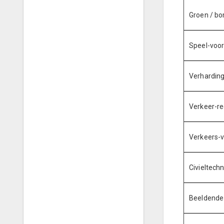
Groen / b
Speel-voo
Verhardin
Verkeer-reg
Verkeers-
Civieltech
Beeldende