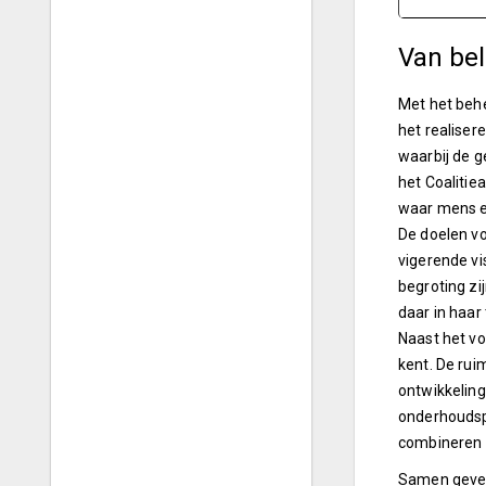
Van bel
Met het behe
het realiser
waarbij de g
het Coalitie
waar mens en
De doelen vo
vigerende vi
begroting z
daar in haar
Naast het vo
kent. De ru
ontwikkeling
onderhoudsp
combineren 
Samen geven