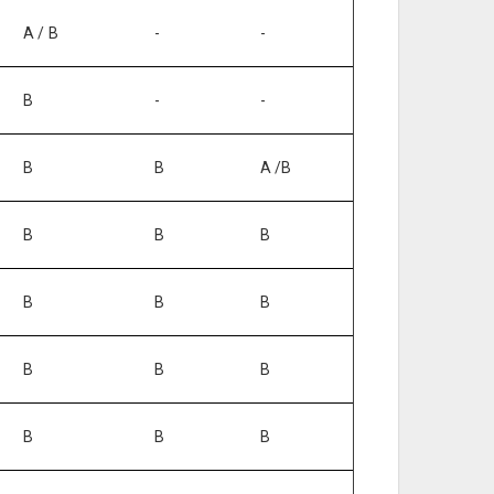
A / B
-
-
B
-
-
B
B
A /B
B
B
B
B
B
B
B
B
B
B
B
B