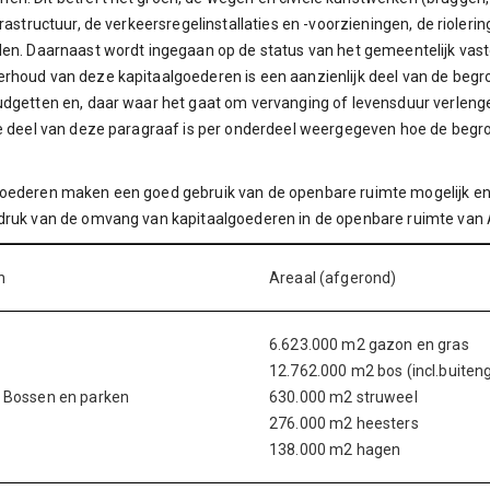
nfrastructuur, de verkeersregelinstallaties en -voorzieningen, de rioler
len. Daarnaast wordt ingegaan op de status van het gemeentelijk vas
rhoud van deze kapitaalgoederen is een aanzienlijk deel van de begr
udgetten en, daar waar het gaat om vervanging of levensduur verlenge
te deel van deze paragraaf is per onderdeel weergegeven hoe de begrot
goederen maken een goed gebruik van de openbare ruimte mogelijk en
ndruk van de omvang van kapitaalgoederen in de openbare ruimte van
n
Areaal (afgerond)
6.623.000 m2 gazon en gras
12.762.000 m2 bos (incl.buiten
l. Bossen en parken
630.000 m2 struweel
276.000 m2 heesters
138.000 m2 hagen