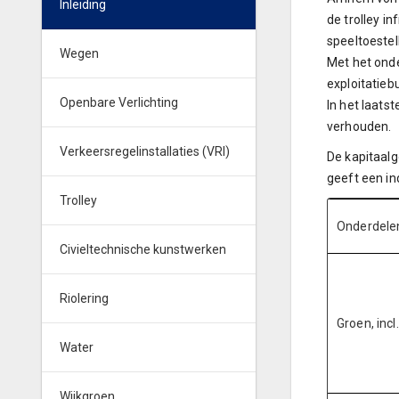
Inleiding
de trolley i
speeltoestel
Wegen
Met het onde
exploitatieb
Openbare Verlichting
In het laats
verhouden.
Verkeersregelinstallaties (VRI)
De kapitaal
geeft een i
Trolley
Onderdele
Civieltechnische kunstwerken
Riolering
Groen, inc
Water
Wijkgroen