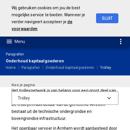
Wij gebruiken cookies om jou de best
mogelijke service te bieden. Wanneer je
SLUIT
verder navigeert accepteer je
de
Concept
Jaarstukken
2023
voorwaarden
Paragrafen
Onderhoud kapitaalgoederen
Home
Paragrafen
Onderhoud kapitaalgoederen
Trolley
Het trolleynetwerk is van belang voor een groot deel van
het openbaar vervoer in Arnhem.
De trolleyinfrastructuur van de gemeente Arnhem
bestaat uit de technische ondergrondse en
bovengrondse infrastructuur.
Het openbaar vervoer in Arnhem wordt aanbesteed door