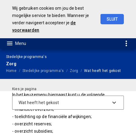
Wij gebruiken cookies om jou de best
mogelijke service te bieden. Wanneer je
SLUIT
verder navigeert accepteer je
de
Concept
Jaarstukken
2023
voorwaarden
Stedelijke programma's
Zorg
Home
Stedelijke programma's
Zorg
Wat heeft het gekost
In het keuzemenu hiernaast kunt u de volgende
informatie vinden:
- financieel overzicht;
- toelichting op de financiële afwijkingen;
- overzicht reserves;
- overzicht subsidies;