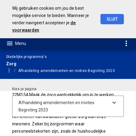
Wij gebruiken cookies om jou de best
mogelijke service te bieden. Wanneer je
SLUIT
verder navigeert accepteer je
de
Concept
Jaarstukken
2023
voorwaarden
Stedelijke programma's
Zorg
Afhandeling amendementen en moties Begroting 2023
22M154 Maak de zorg aantrekkelijk om in te werken
De gemeente Arnhem voert samen met de regionale
inkooporganisatie gesprekken met zorgaanbieders over
het leveren van kwalitatief goede zorg aan onze
inwoners. Zeker bij zorgvormen waar
personeelstekorten zijn, zoals de huishoudelijke