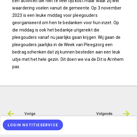
Een activiteit die niet te veel tijd kost maar waar zij wel
waardering voelen vanuit de gemeente. Op 3 november
2023 is een leuke middag voor pleegouders
georganiseerd om hen te bedanken voor hun inzet. Op
die middag is ook het bedankje uitgereikt die
pleegouders vanaf nu jaarlijks gaan krijgen. Wij gaan de
pleegouders jaarlijks in de Week van Pleegzorg een
bedrag schenken dat zij kunnen besteden aan een leuk
uitje met het hele gezin. Dit doen we via de Dit is Arnhem
pas.
Vorige
Volgende
LOGIN NOTITIESERVICE
© Inergy
|
Privacy statement
|
Sitemap