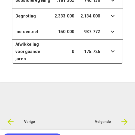
Subsidieregeling
1.181.502
740.136
Begroting
2.333.000
2.134.000
Incidenteel
150.000
937.772
Afwikkeling
voorgaande
0
175.726
jaren
Vorige
Volgende