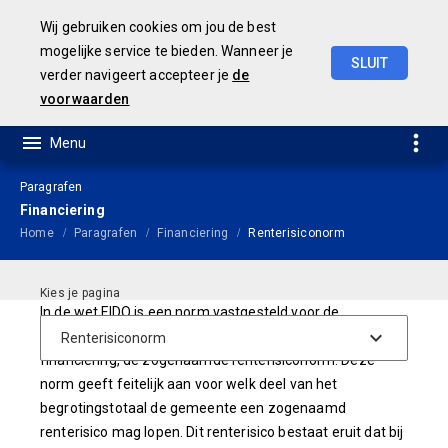
Wij gebruiken cookies om jou de best
mogelijke service te bieden. Wanneer je
SLUIT
verder navigeert accepteer je
de
Concept
Jaarstukken
2023
voorwaarden
Paragrafen
Financiering
Home
Paragrafen
Financiering
Renterisiconorm
In de wet FIDO is een norm vastgesteld voor de
risicobeoordeling van de rente op de langlopende
financiering, de zogenaamde renterisiconorm. Deze
norm geeft feitelijk aan voor welk deel van het
begrotingstotaal de gemeente een zogenaamd
renterisico mag lopen. Dit renterisico bestaat eruit dat bij