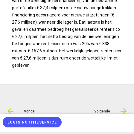
van òf de benodigde herfinanciering van de bestaande
portefeuille (€ 37,4 miljoen) òf de nieuw aangetrokken
financiering gecorrigeerd voor nieuwe uitzettingen (€
27,6 miljoen), wanneer die lager is. Dat laatste is het
geval en daarmee bedroeg het gerealiseerde renterisico
€ 27,6 miljoen, het netto bedrag van de nieuwe leningen.
De toegestane renterisiconorm was 20% van € 838
miljoen: € 167,6 miljoen. Het werkelijk gelopen renterisico
van € 27,6 miljoen is dus ruim onder de wettelijke limiet
gebleven.
Vorige
Volgende
LOGIN NOTITIESERVICE
© Inergy
|
Privacy statement
|
Sitemap