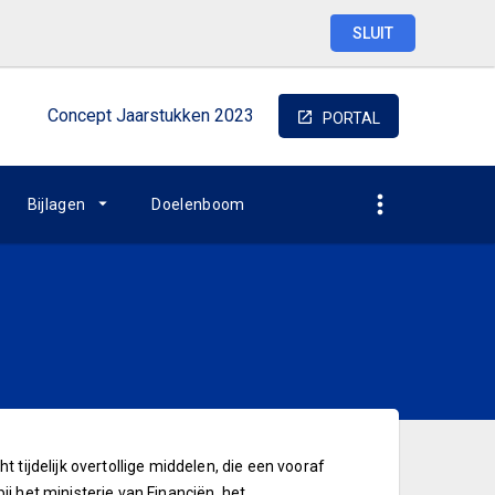
SLUIT
Concept
Jaarstukken
2023
PORTAL
Bijlagen
Doelenboom
tijdelijk overtollige middelen, die een vooraf
j het ministerie van Financiën, het