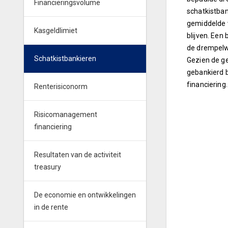
Financieringsvolume
schatkistba
gemiddelde 
Kasgeldlimiet
blijven. Een
de drempel
Schatkistbankieren
Gezien de g
gebankierd b
financiering
Renterisiconorm
Risicomanagement
financiering
Resultaten van de activiteit
treasury
De economie en ontwikkelingen
in de rente