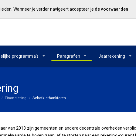
 bieden. Wanneer je verder navigeert accepteer je
de voorwaarden
elijke programma's
Paragrafen
Jaarrekening
ering
Financiering
Schatkistbankieren
jaar van 2013 zijn gemeenten en andere decentrale overheden verplicht 
mpelwaarde te boven gaan, af te storten naar een rekening-courant bi