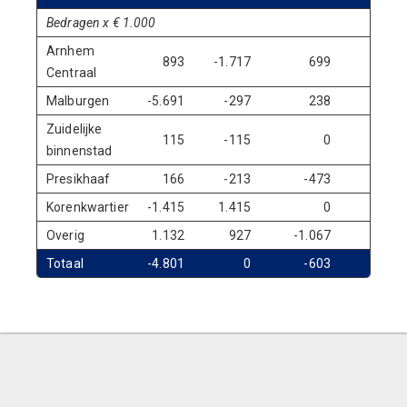
Bedragen x € 1.000
Arnhem
893
-1.717
699
Centraal
Malburgen
-5.691
-297
238
Zuidelijke
115
-115
0
binnenstad
Presikhaaf
166
-213
-473
Korenkwartier
-1.415
1.415
0
Overig
1.132
927
-1.067
Totaal
-4.801
0
-603