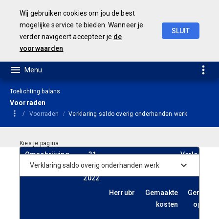
Wij gebruiken cookies om jou de best
mogelijke service te bieden. Wanneer je
SLUIT
verder navigeert accepteer je
de
Concept
Jaarstukken
2023
voorwaarden
Toelichting balans
Voorraden
Voorraden
Verklaring saldo overig onderhanden werk
Omschrijving
31-
Verloop
12-
2022
Herrubr
Gemaakte
Gerealis
kosten
opbren