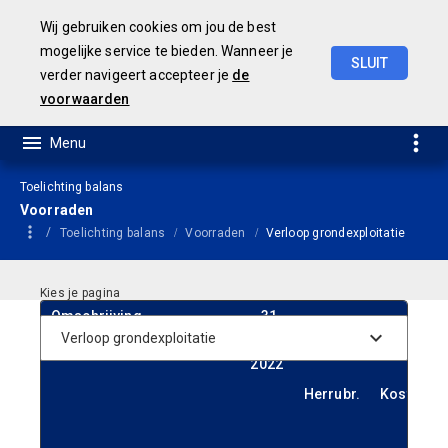
Wij gebruiken cookies om jou de best
mogelijke service te bieden. Wanneer je
SLUIT
verder navigeert accepteer je
de
Concept
Jaarstukken
2023
voorwaarden
Toelichting balans
Voorraden
Toelichting balans
Voorraden
Verloop grondexploitatie
Omschrijving
31-
12-
2022
Herrubr.
Kosten