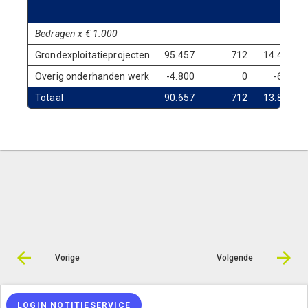
Bedragen x € 1.000
Grondexploitatieprojecten
95.457
712
14.464
Overig onderhanden werk
-4.800
0
-603
Totaal
90.657
712
13.860
Vorige
Volgende
© Inergy
|
Privacy statement
|
Sitemap
LOGIN NOTITIESERVICE