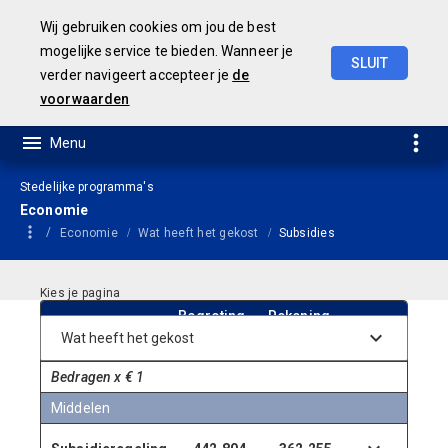
Wij gebruiken cookies om jou de best
mogelijke service te bieden. Wanneer je
SLUIT
verder navigeert accepteer je
de
Concept
Jaarstukken
2023
voorwaarden
Stedelijke programma's
Economie
Economie
Wat heeft het gekost
Subsidies
Begroting
Rekening
2023
2023
Bedragen x € 1
Middelen