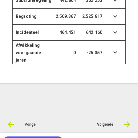
Subsidieregeling
442.804
362.255
Begroting
2.509.367
2.525.817
Incidenteel
464.451
642.160
Afwikkeling
voorgaande
0
-25.357
jaren
Vorige
Volgende