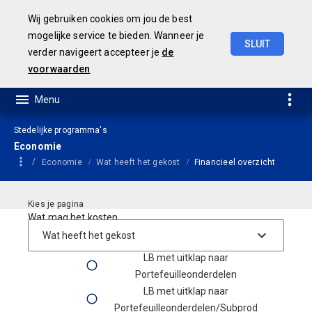
Wij gebruiken cookies om jou de best
mogelijke service te bieden. Wanneer je
SLUIT
verder navigeert accepteer je
de
Concept
Jaarstukken
2023
voorwaarden
Stedelijke programma's
Economie
Economie
Wat heeft het gekost
Financieel overzicht
Wat mag het kosten
Lasten Baten Rekening
LB met uitklap naar
Portefeuilleonderdelen
LB met uitklap naar
Portefeuilleonderdelen/Subprod