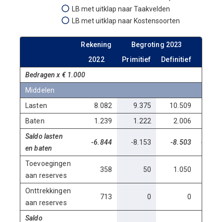
LB met uitklap naar Taakvelden
LB met uitklap naar Kostensoorten
Rekening
Begroting 2023
R
2022
Primitief
Definitief
2023
Bedragen x € 1.000
Middelen
Lasten
8.082
9.375
10.509
8.266
Baten
1.239
1.222
2.006
2.634
Saldo lasten
-6.844
-8.153
-8.503
-5.632
en baten
Toevoegingen
358
50
1.050
3.293
aan reserves
Onttrekkingen
713
0
0
43
aan reserves
Saldo