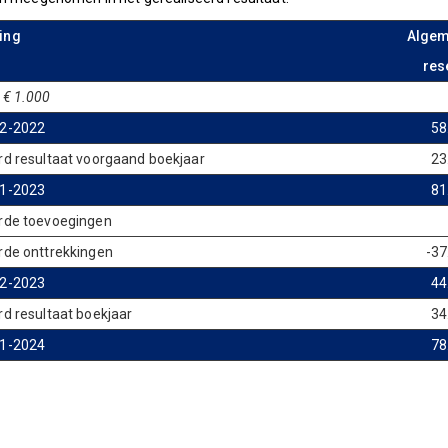
ing
Alge
res
 € 1.000
12-2022
58
rd resultaat voorgaand boekjaar
23
01-2023
81
rde toevoegingen
rde onttrekkingen
-37
12-2023
44
rd resultaat boekjaar
34
01-2024
78