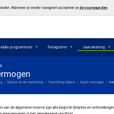
 bieden. Wanneer je verder navigeert accepteer je
de voorwaarden
elijke programma's
Paragrafen
Jaarrekening
ns
ermogen
ng
Balans en de toelichting
Toelichting balans
Eigen vermogen
Ver
es van de algemene reserve zijn alle begrote dotaties en onttrekkinge
jn meegenomen in het gerealiseerd resultaat.