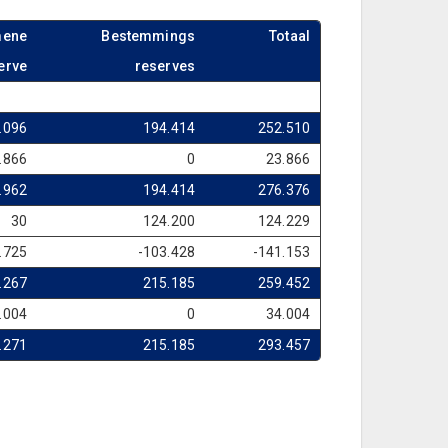
mene
Bestemmings
Totaal
erve
reserves
.096
194.414
252.510
.866
0
23.866
.962
194.414
276.376
30
124.200
124.229
.725
-103.428
-141.153
.267
215.185
259.452
.004
0
34.004
.271
215.185
293.457