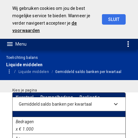
Wij gebruiken cookies om jou de best
mogelijke service te bieden. Wanneer je
SLUIT
verder navigeert accepteer je
de
Concept
Jaarstukken
2023
voorwaarden
Toelichting balans
Liquide middelen
Liquide middelen
Gemiddeld saldo banken per kwartaal
Kwartaal
Drempelbedrag
Realisatie
Over-
2023
2023
onderschrijdin
202
Bedragen
x € 1.000