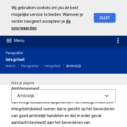
Wij gebruiken cookies om jou de best
mogelijke service te bieden. Wanneer je
SLUIT
verder navigeert accepteer je
de
Concept
Jaarstukken
2023
voorwaarden
Paragrafen
Integriteit
Home
Paragrafen
Integriteit
Ambtelijk
Ambtenarenwet
In de wet is de verplichting tot het voeren en handhaven
van integriteitsbeleid opgenomen. Het college moet een
integriteitsbeleid voeren dat is gericht op het bevorderen
van goed ambtelijk handelen en dat in ieder geval
aandacht besteedt aan het bevorderen van