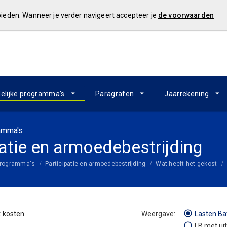
 bieden. Wanneer je verder navigeert accepteer je
de voorwaarden
elijke programma's
Paragrafen
Jaarrekening
ramma's
patie en armoedebestrijding
 programma's
Participatie en armoedebestrijding
Wat heeft het gekost
 kosten
Lasten Ba
LB met ui