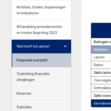
Ambities, Doelen, Inspanningen
en Indicatoren
Afhandeling amendementen
en moties Begroting 2023
Bedragen x
Wat heeft het gekost
Middelen
Lasten
Financieel overzicht
Baten
Saldo laste
Toelichting financiële
afwijkingen
Toevoegin
Onttrekkin
Reserves
Saldo toev
Gerealisee
Subsidies