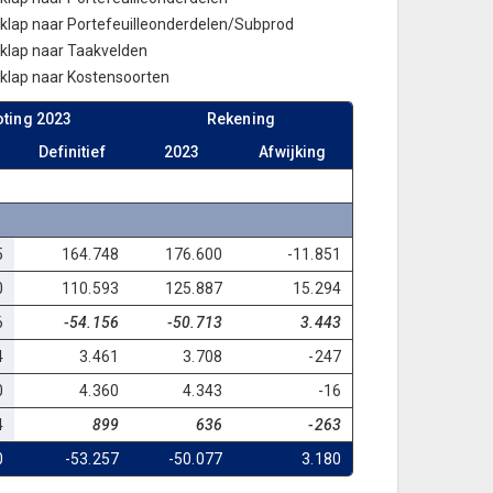
tklap naar Portefeuilleonderdelen/Subprod
tklap naar Taakvelden
tklap naar Kostensoorten
ting 2023
Rekening
Definitief
2023
Afwijking
5
164.748
176.600
-11.851
0
110.593
125.887
15.294
6
-54.156
-50.713
3.443
4
3.461
3.708
-247
0
4.360
4.343
-16
4
899
636
-263
0
-53.257
-50.077
3.180