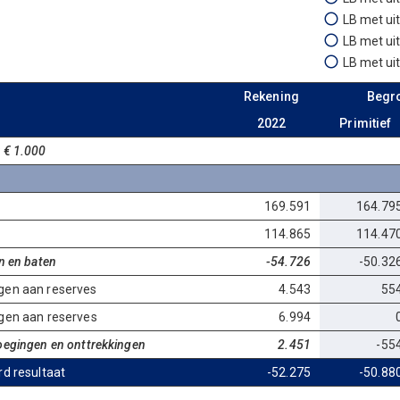
LB met ui
LB met ui
LB met ui
Rekening
Begro
2022
Primitief
 € 1.000
169.591
164.79
114.865
114.47
n en baten
-54.726
-50.32
gen aan reserves
4.543
55
gen aan reserves
6.994
oegingen en onttrekkingen
2.451
-55
rd resultaat
-52.275
-50.88